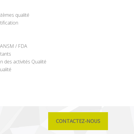
stèmes qualité
ification
on ANSM / FDA
itants
n des activités Qualité
ualité
CONTACTEZ-NOUS