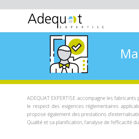
Ma
ADEQUAT EXPERTISE accompagne les fabricants pour 
le respect des exigences réglementaires applica
propose également des prestations d’externalisation
Qualité et sa planification, l’analyse de l’efficacit