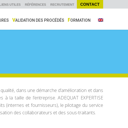
CONTACT
LIENS UTILES
RÉFÉRENCES
RECRUTEMENT
AIRES
VALIDATION DES PROCÉDÉS
FORMATION
 qualité, dans une démarche d’amélioration et dans
s à la taille de l’entreprise. ADEQUAT EXPERTISE
s (internes et fournisseurs), le pilotage du service
ilisation des collaborateurs et des sous-traitants.